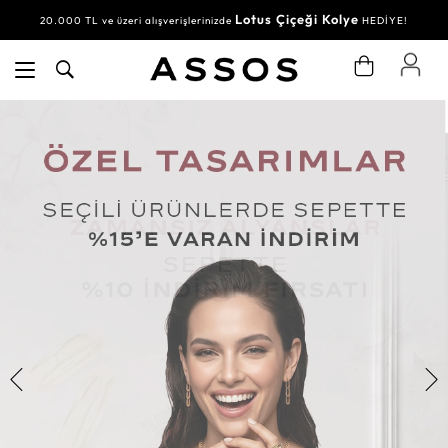
Lotus Çiçeği Kolye
20.000 TL ve üzeri alışverişlerinizde
HEDİYE!