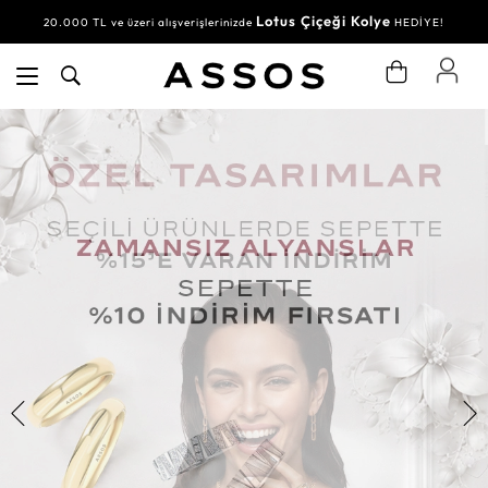
Lotus Çiçeği Kolye
20.000 TL ve üzeri alışverişlerinizde
HEDİYE!