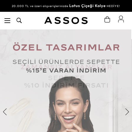
Lotus Çiçeği Kolye
20.000 TL ve üzeri alışverişlerinizde
HEDİYE!