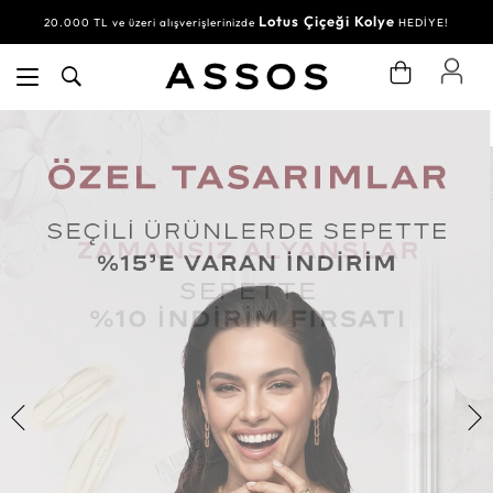
Lotus Çiçeği Kolye
20.000 TL ve üzeri alışverişlerinizde
HEDİYE!