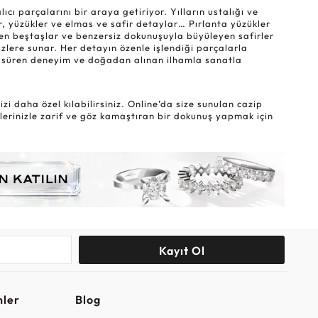
ı parçalarını bir araya getiriyor. Yılların ustalığı ve
r, yüzükler ve elmas ve safir detaylar… Pırlanta yüzükler
eyen beştaşlar ve benzersiz dokunuşuyla büyüleyen safirler
sizlere sunar. Her detayın özenle işlendiği parçalarla
lar süren deneyim ve doğadan alınan ilhamla sanatla
i daha özel kılabilirsiniz. Online’da size sunulan cazip
lerinizle zarif ve göz kamaştıran bir dokunuş yapmak için
Kayıt Ol
nler
Blog