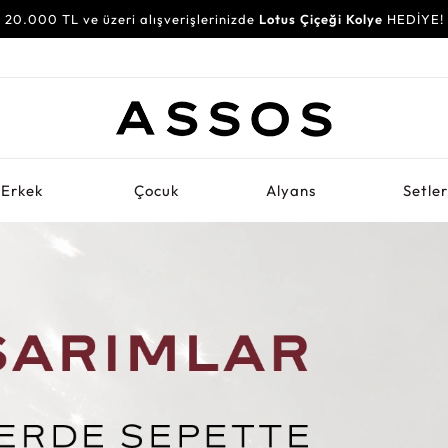
20.000 TL ve üzeri alışverişlerinizde
Lotus Çiçeği Kolye
HEDİYE!
Erkek
Çocuk
Alyans
Setle