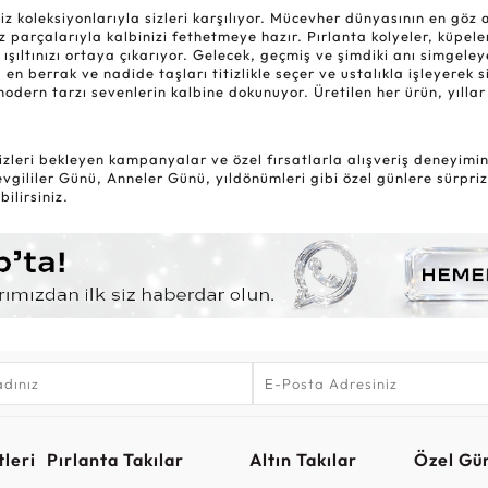
oleksiyonlarıyla sizleri karşılıyor. Mücevher dünyasının en göz alıc
 parçalarıyla kalbinizi fethetmeye hazır. Pırlanta kolyeler, küpele
 ışıltınızı ortaya çıkarıyor. Gelecek, geçmiş ve şimdiki anı simgel
 en berrak ve nadide taşları titizlikle seçer ve ustalıkla işleyerek 
modern tarzı sevenlerin kalbine dokunuyor. Üretilen her ürün, yıl
zleri bekleyen kampanyalar ve özel fırsatlarla alışveriş deneyiminiz
gililer Günü, Anneler Günü, yıldönümleri gibi özel günlere sürpriz
ilirsiniz.
leri
Pırlanta Takılar
Altın Takılar
Özel Gü