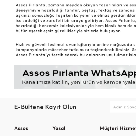
Assos Pırlanta, zamana meydan okuyan tasarımları ve eşsiz k
deneyimiyle hazırladığı tamtur, beştaş, tektaş ve zamansız
aşkınızı sonsuzluğa taşırken kolyeler ve elmas gerdanlıklar
ise sadeliği ve zarafeti bir araya getiriyor. Assos Pırlanta,
hazırladığı benzersiz koleksiyonlarıyla hem klasik hem de 
bütünleşerek eşsiz güzellikleriyle sizlerle buluşuyor.
Hızlı ve güvenli teslimat avantajlarıyla online mağazada si
kampanyalarla mücevher tutkunuzu taçlandırabilirsiniz. Sev
Assos Pırlanta’yı tercih ederek bu anlarınızı unutulmaz kılab
E-Bültene Kayıt Olun
Assos
Yasal
Müşteri Hizmet