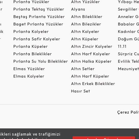
sı
Pırlanta Yüzükler
Altın Yüzükler
Yılbaşı H
ar
Pırlanta Tektaş Yüzükler
Alyans
Sevgilile
Beştaş Pırlanta Yüzükler
Altın Bileklikler
Anneler G
ı
Baget Pırlanta Yüzükler
Altın Bilezikler
Babalar G
ik
Pırlanta Kolyeler
Altın Kolyeler
Kadınlar 
t
Pırlanta Safir Kolyeler
Altın Küpeler
Doğum Gü
Pırlanta Küpeler
Altın Zincir Kolyeler
11.11
Pırlanta Bileklikler
Altın Harf Kolyeler
Sürpriz 
Pırlanta Su Yolu Bileklikler
Altın Halka Küpeler
Evlilik Tek
Elmas Yüzükler
Altın Setler
Mezuniyet
Elmas Kolyeler
Altın Harf Küpeler
Altın Erkek Bileklikler
Hasır Set
Çerez Poli
likleri sağlamak ve trafiğimizi
Copyright © 2026 Assos Pırlanta - Bu sitenin tüm hakları saklıdır.