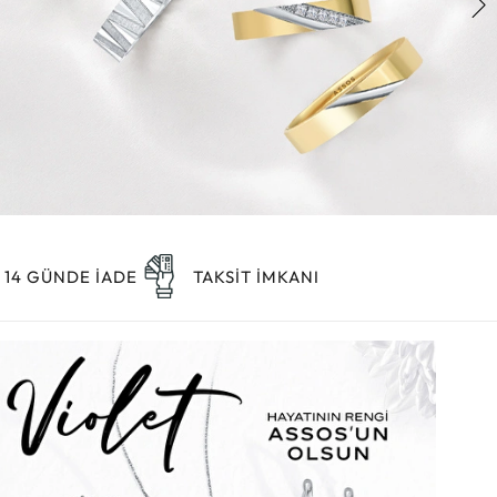
Altın Hasır Setler
Elmas Bilezikler
Altın Tesbihler
Violet
Burç
14 GÜNDE İADE
TAKSİT İMKANI