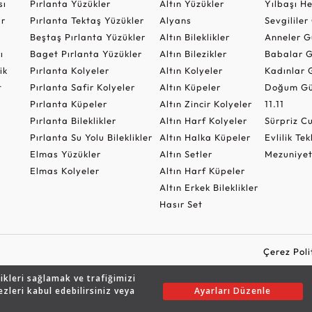
sı
Pırlanta Yüzükler
Altın Yüzükler
Yılbaşı H
ar
Pırlanta Tektaş Yüzükler
Alyans
Sevgilile
Beştaş Pırlanta Yüzükler
Altın Bileklikler
Anneler G
ı
Baget Pırlanta Yüzükler
Altın Bilezikler
Babalar G
ik
Pırlanta Kolyeler
Altın Kolyeler
Kadınlar 
t
Pırlanta Safir Kolyeler
Altın Küpeler
Doğum Gü
Pırlanta Küpeler
Altın Zincir Kolyeler
11.11
Pırlanta Bileklikler
Altın Harf Kolyeler
Sürpriz 
Pırlanta Su Yolu Bileklikler
Altın Halka Küpeler
Evlilik Tek
Elmas Yüzükler
Altın Setler
Mezuniyet
Elmas Kolyeler
Altın Harf Küpeler
Altın Erkek Bileklikler
Hasır Set
Çerez Poli
likleri sağlamak ve trafiğimizi
ezleri kabul edebilirsiniz veya
Ayarları Düzenle
Copyright © 2026 Assos Pırlanta - Bu sitenin tüm hakları saklıdır.