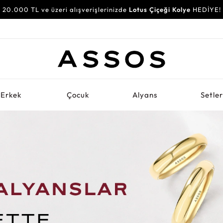
20.000 TL ve üzeri alışverişlerinizde
30.000 TL ve üzeri alışverişlerinizde
Lotus Çiçeği Kolye
Su Yolu Bileklik
HEDİYE!
HEDİYE!
Erkek
Çocuk
Alyans
Setle