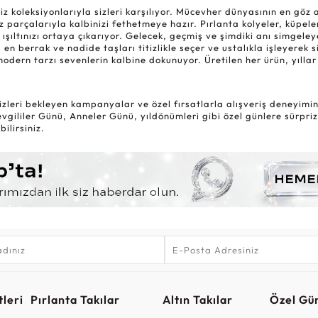
oleksiyonlarıyla sizleri karşılıyor. Mücevher dünyasının en göz alıc
 parçalarıyla kalbinizi fethetmeye hazır. Pırlanta kolyeler, küpele
 ışıltınızı ortaya çıkarıyor. Gelecek, geçmiş ve şimdiki anı simgel
 en berrak ve nadide taşları titizlikle seçer ve ustalıkla işleyerek 
modern tarzı sevenlerin kalbine dokunuyor. Üretilen her ürün, yıl
zleri bekleyen kampanyalar ve özel fırsatlarla alışveriş deneyiminiz
gililer Günü, Anneler Günü, yıldönümleri gibi özel günlere sürpriz
ilirsiniz.
leri
Pırlanta Takılar
Altın Takılar
Özel Gü