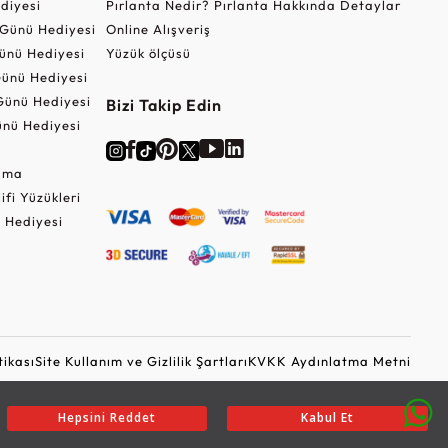
ediyesi
Pırlanta Nedir? Pırlanta Hakkında Detaylar
r Günü Hediyesi
Online Alışveriş
ünü Hediyesi
Yüzük ölçüsü
ünü Hediyesi
Günü Hediyesi
Bizi Takip Edin
nü Hediyesi
Cuma
lifi Yüzükleri
 Hediyesi
tikası
Site Kullanım ve Gizlilik Şartları
KVKK Aydınlatma Metni
Ticari Elektronik İleti Onayı
Güvenli Alışveriş
Hepsini Reddet
Kabul Et