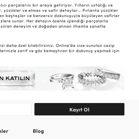
ı parçalarını bir araya getiriyor. Yılların ustalığı ve
r, yüzükler ve elmas ve safir detaylar… Pırlanta yüzükler
eyen beştaşlar ve benzersiz dokunuşuyla büyüleyen safirler
sizlere sunar. Her detayın özenle işlendiği parçalarla
lar süren deneyim ve doğadan alınan ilhamla sanatla
i daha özel kılabilirsiniz. Online’da size sunulan cazip
lerinizle zarif ve göz kamaştıran bir dokunuş yapmak için
Kayıt Ol
nler
Blog