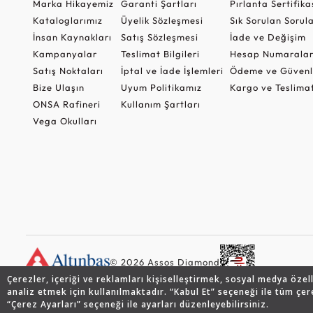
Marka Hikayemiz
Garanti Şartları
Pırlanta Sertifika
Kataloglarımız
Üyelik Sözleşmesi
Sık Sorulan Sorul
İnsan Kaynakları
Satış Sözleşmesi
İade ve Değişim
Kampanyalar
Teslimat Bilgileri
Hesap Numaralar
Satış Noktaları
İptal ve İade İşlemleri
Ödeme ve Güvenl
Bize Ulaşın
Uyum Politikamız
Kargo ve Teslima
ONSA Rafineri
Kullanım Şartları
Vega Okulları
© 2026 Assos Diamond
Çerezler, içeriği ve reklamları kişiselleştirmek, sosyal medya özel
analiz etmek için kullanılmaktadır. “Kabul Et” seçeneği ile tüm çer
“Çerez Ayarları” seçeneği ile ayarları düzenleyebilirsiniz.