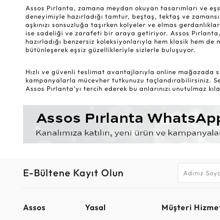
Assos Pırlanta, zamana meydan okuyan tasarımları ve eşsiz k
deneyimiyle hazırladığı tamtur, beştaş, tektaş ve zamansız
aşkınızı sonsuzluğa taşırken kolyeler ve elmas gerdanlıklar
ise sadeliği ve zarafeti bir araya getiriyor. Assos Pırlanta,
hazırladığı benzersiz koleksiyonlarıyla hem klasik hem de 
bütünleşerek eşsiz güzellikleriyle sizlerle buluşuyor.
Hızlı ve güvenli teslimat avantajlarıyla online mağazada si
kampanyalarla mücevher tutkunuzu taçlandırabilirsiniz. Sev
Assos Pırlanta’yı tercih ederek bu anlarınızı unutulmaz kılab
E-Bültene Kayıt Olun
Assos
Yasal
Müşteri Hizmet