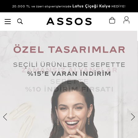
Lotus Çiçeği Kolye
20.000 TL ve üzeri alışverişlerinizde
HEDİYE!