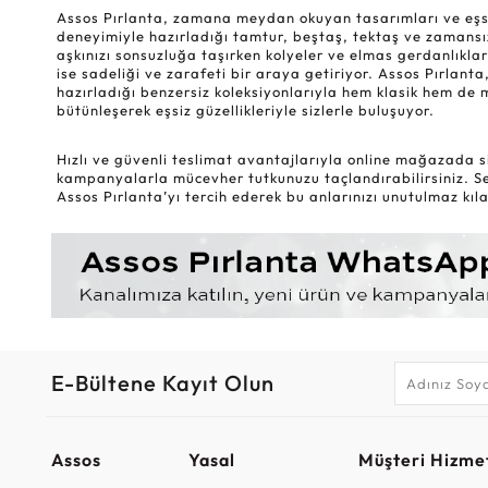
Assos Pırlanta, zamana meydan okuyan tasarımları ve eşsiz k
deneyimiyle hazırladığı tamtur, beştaş, tektaş ve zamansız
aşkınızı sonsuzluğa taşırken kolyeler ve elmas gerdanlıklar
ise sadeliği ve zarafeti bir araya getiriyor. Assos Pırlanta,
hazırladığı benzersiz koleksiyonlarıyla hem klasik hem de 
bütünleşerek eşsiz güzellikleriyle sizlerle buluşuyor.
Hızlı ve güvenli teslimat avantajlarıyla online mağazada si
kampanyalarla mücevher tutkunuzu taçlandırabilirsiniz. Sev
Assos Pırlanta’yı tercih ederek bu anlarınızı unutulmaz kılab
E-Bültene Kayıt Olun
Assos
Yasal
Müşteri Hizmet