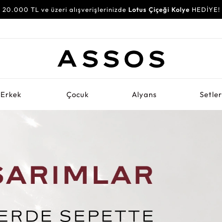
20.000 TL ve üzeri alışverişlerinizde
Lotus Çiçeği Kolye
HEDİYE!
Erkek
Çocuk
Alyans
Setle