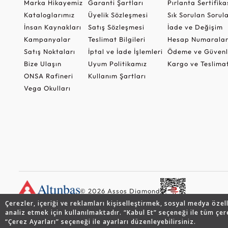
Marka Hikayemiz
Garanti Şartları
Pırlanta Sertifika
Kataloglarımız
Üyelik Sözleşmesi
Sık Sorulan Sorul
İnsan Kaynakları
Satış Sözleşmesi
İade ve Değişim
Kampanyalar
Teslimat Bilgileri
Hesap Numaralar
Satış Noktaları
İptal ve İade İşlemleri
Ödeme ve Güvenl
Bize Ulaşın
Uyum Politikamız
Kargo ve Teslima
ONSA Rafineri
Kullanım Şartları
Vega Okulları
© 2026 Assos Diamond
Çerezler, içeriği ve reklamları kişiselleştirmek, sosyal medya özel
analiz etmek için kullanılmaktadır. “Kabul Et” seçeneği ile tüm çer
“Çerez Ayarları” seçeneği ile ayarları düzenleyebilirsiniz.