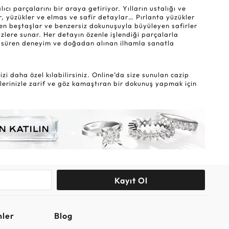
ı parçalarını bir araya getiriyor. Yılların ustalığı ve
r, yüzükler ve elmas ve safir detaylar… Pırlanta yüzükler
eyen beştaşlar ve benzersiz dokunuşuyla büyüleyen safirler
sizlere sunar. Her detayın özenle işlendiği parçalarla
lar süren deneyim ve doğadan alınan ilhamla sanatla
i daha özel kılabilirsiniz. Online’da size sunulan cazip
lerinizle zarif ve göz kamaştıran bir dokunuş yapmak için
Kayıt Ol
nler
Blog