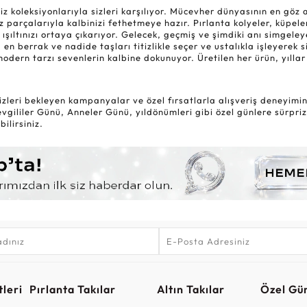
oleksiyonlarıyla sizleri karşılıyor. Mücevher dünyasının en göz alıc
 parçalarıyla kalbinizi fethetmeye hazır. Pırlanta kolyeler, küpele
 ışıltınızı ortaya çıkarıyor. Gelecek, geçmiş ve şimdiki anı simgel
 en berrak ve nadide taşları titizlikle seçer ve ustalıkla işleyerek 
modern tarzı sevenlerin kalbine dokunuyor. Üretilen her ürün, yıl
zleri bekleyen kampanyalar ve özel fırsatlarla alışveriş deneyiminiz
gililer Günü, Anneler Günü, yıldönümleri gibi özel günlere sürpriz
ilirsiniz.
leri
Pırlanta Takılar
Altın Takılar
Özel Gü