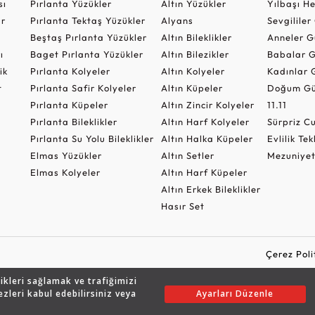
sı
Pırlanta Yüzükler
Altın Yüzükler
Yılbaşı H
ar
Pırlanta Tektaş Yüzükler
Alyans
Sevgilile
Beştaş Pırlanta Yüzükler
Altın Bileklikler
Anneler G
ı
Baget Pırlanta Yüzükler
Altın Bilezikler
Babalar G
ik
Pırlanta Kolyeler
Altın Kolyeler
Kadınlar 
t
Pırlanta Safir Kolyeler
Altın Küpeler
Doğum Gü
Pırlanta Küpeler
Altın Zincir Kolyeler
11.11
Pırlanta Bileklikler
Altın Harf Kolyeler
Sürpriz 
Pırlanta Su Yolu Bileklikler
Altın Halka Küpeler
Evlilik Tek
Elmas Yüzükler
Altın Setler
Mezuniyet
Elmas Kolyeler
Altın Harf Küpeler
Altın Erkek Bileklikler
Hasır Set
Çerez Poli
likleri sağlamak ve trafiğimizi
ezleri kabul edebilirsiniz veya
Ayarları Düzenle
Copyright © 2026 Assos Pırlanta - Bu sitenin tüm hakları saklıdır.