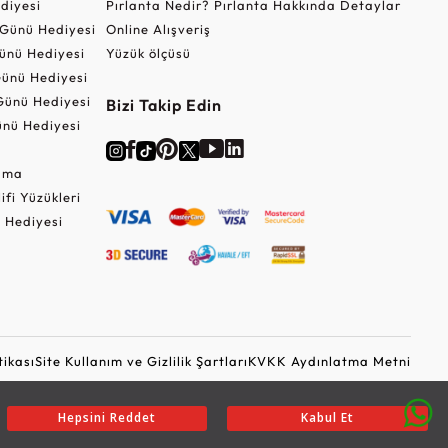
ediyesi
Pırlanta Nedir? Pırlanta Hakkında Detaylar
r Günü Hediyesi
Online Alışveriş
ünü Hediyesi
Yüzük ölçüsü
ünü Hediyesi
Günü Hediyesi
Bizi Takip Edin
nü Hediyesi
Cuma
lifi Yüzükleri
 Hediyesi
tikası
Site Kullanım ve Gizlilik Şartları
KVKK Aydınlatma Metni
Ticari Elektronik İleti Onayı
Güvenli Alışveriş
Hepsini Reddet
Kabul Et