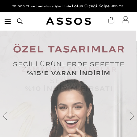
Lotus Çiçeği Kolye
20.000 TL ve üzeri alışverişlerinizde
HEDİYE!