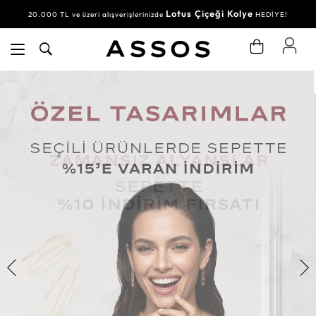
Lotus Çiçeği Kolye
20.000 TL ve üzeri alışverişlerinizde
HEDİYE!