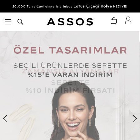
Lotus Çiçeği Kolye
20.000 TL ve üzeri alışverişlerinizde
HEDİYE!