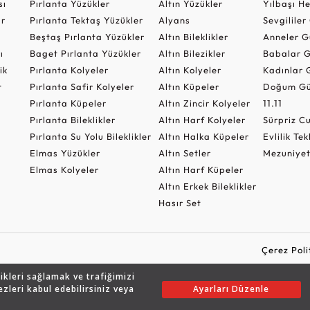
sı
Pırlanta Yüzükler
Altın Yüzükler
Yılbaşı H
ar
Pırlanta Tektaş Yüzükler
Alyans
Sevgilile
Beştaş Pırlanta Yüzükler
Altın Bileklikler
Anneler G
ı
Baget Pırlanta Yüzükler
Altın Bilezikler
Babalar G
ik
Pırlanta Kolyeler
Altın Kolyeler
Kadınlar 
t
Pırlanta Safir Kolyeler
Altın Küpeler
Doğum Gü
Pırlanta Küpeler
Altın Zincir Kolyeler
11.11
Pırlanta Bileklikler
Altın Harf Kolyeler
Sürpriz 
Pırlanta Su Yolu Bileklikler
Altın Halka Küpeler
Evlilik Tek
Elmas Yüzükler
Altın Setler
Mezuniyet
Elmas Kolyeler
Altın Harf Küpeler
Altın Erkek Bileklikler
Hasır Set
Çerez Poli
likleri sağlamak ve trafiğimizi
ezleri kabul edebilirsiniz veya
Ayarları Düzenle
Copyright © 2026 Assos Pırlanta - Bu sitenin tüm hakları saklıdır.