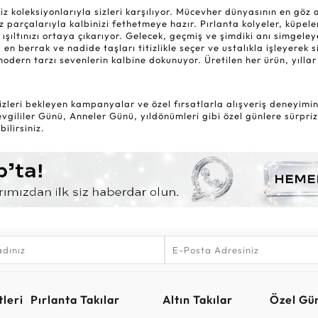
oleksiyonlarıyla sizleri karşılıyor. Mücevher dünyasının en göz alıc
 parçalarıyla kalbinizi fethetmeye hazır. Pırlanta kolyeler, küpele
 ışıltınızı ortaya çıkarıyor. Gelecek, geçmiş ve şimdiki anı simgel
 en berrak ve nadide taşları titizlikle seçer ve ustalıkla işleyerek 
modern tarzı sevenlerin kalbine dokunuyor. Üretilen her ürün, yıl
zleri bekleyen kampanyalar ve özel fırsatlarla alışveriş deneyiminiz
gililer Günü, Anneler Günü, yıldönümleri gibi özel günlere sürpriz
ilirsiniz.
leri
Pırlanta Takılar
Altın Takılar
Özel Gü