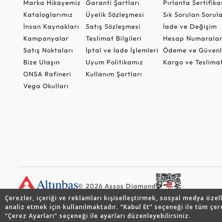
Marka Hikayemiz
Garanti Şartları
Pırlanta Sertifika
Kataloglarımız
Üyelik Sözleşmesi
Sık Sorulan Sorul
İnsan Kaynakları
Satış Sözleşmesi
İade ve Değişim
Kampanyalar
Teslimat Bilgileri
Hesap Numaralar
Satış Noktaları
İptal ve İade İşlemleri
Ödeme ve Güvenl
Bize Ulaşın
Uyum Politikamız
Kargo ve Teslima
ONSA Rafineri
Kullanım Şartları
Vega Okulları
© 2026 Assos Diamond
Çerezler, içeriği ve reklamları kişiselleştirmek, sosyal medya özel
analiz etmek için kullanılmaktadır. “Kabul Et” seçeneği ile tüm çer
“Çerez Ayarları” seçeneği ile ayarları düzenleyebilirsiniz.