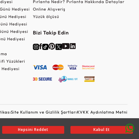
ediyesi
Pırlanta Nedir? Pırlanta Hakkında Detaylar
r Günü Hediyesi
Online Alışveriş
ünü Hediyesi
Yüzük ölçüsü
ünü Hediyesi
Günü Hediyesi
Bizi Takip Edin
nü Hediyesi
Cuma
lifi Yüzükleri
 Hediyesi
tikası
Site Kullanım ve Gizlilik Şartları
KVKK Aydınlatma Metni
Ticari Elektronik İleti Onayı
Güvenli Alışveriş
Hepsini Reddet
Kabul Et