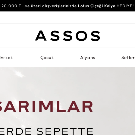
20.000 TL ve üzeri alışverişlerinizde
Lotus Çiçeği Kolye
HEDİYE!
Erkek
Çocuk
Alyans
Setle