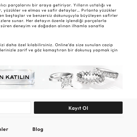
ı parçalarını bir araya getiriyor. Yılların ustalığı ve
r, yüzükler ve elmas ve safir detaylar… Pırlanta yüzükler
eyen beştaşlar ve benzersiz dokunuşuyla büyüleyen safirler
sizlere sunar. Her detayın özenle işlendiği parçalarla
lar süren deneyim ve doğadan alınan ilhamla sanatla
i daha özel kılabilirsiniz. Online’da size sunulan cazip
lerinizle zarif ve göz kamaştıran bir dokunuş yapmak için
Kayıt Ol
nler
Blog