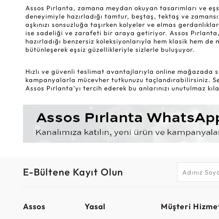
Assos Pırlanta, zamana meydan okuyan tasarımları ve eşsiz k
deneyimiyle hazırladığı tamtur, beştaş, tektaş ve zamansız
aşkınızı sonsuzluğa taşırken kolyeler ve elmas gerdanlıklar
ise sadeliği ve zarafeti bir araya getiriyor. Assos Pırlanta,
hazırladığı benzersiz koleksiyonlarıyla hem klasik hem de 
bütünleşerek eşsiz güzellikleriyle sizlerle buluşuyor.
Hızlı ve güvenli teslimat avantajlarıyla online mağazada si
kampanyalarla mücevher tutkunuzu taçlandırabilirsiniz. Sev
Assos Pırlanta’yı tercih ederek bu anlarınızı unutulmaz kılab
E-Bültene Kayıt Olun
Assos
Yasal
Müşteri Hizmet