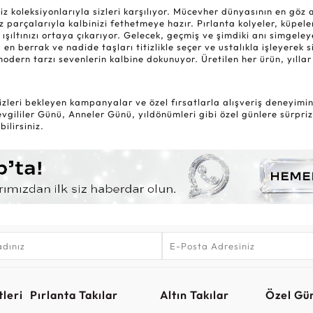
oleksiyonlarıyla sizleri karşılıyor. Mücevher dünyasının en göz alıc
 parçalarıyla kalbinizi fethetmeye hazır. Pırlanta kolyeler, küpele
 ışıltınızı ortaya çıkarıyor. Gelecek, geçmiş ve şimdiki anı simgel
 en berrak ve nadide taşları titizlikle seçer ve ustalıkla işleyerek 
modern tarzı sevenlerin kalbine dokunuyor. Üretilen her ürün, yıl
zleri bekleyen kampanyalar ve özel fırsatlarla alışveriş deneyiminiz
gililer Günü, Anneler Günü, yıldönümleri gibi özel günlere sürpriz
ilirsiniz.
leri
Pırlanta Takılar
Altın Takılar
Özel Gü