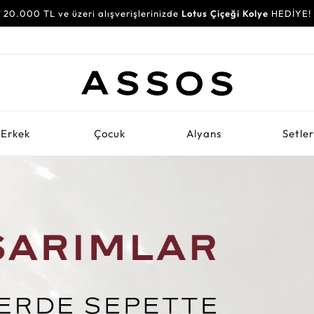
20.000 TL ve üzeri alışverişlerinizde
Lotus Çiçeği Kolye
HEDİYE!
Erkek
Çocuk
Alyans
Setle