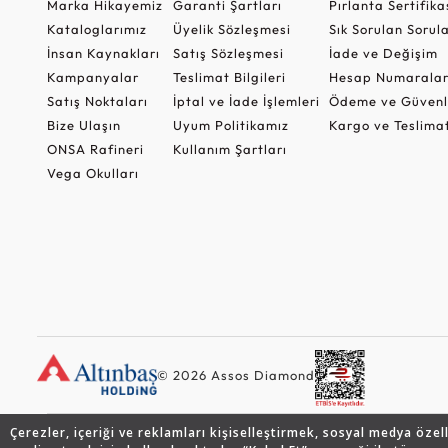
Marka Hikayemiz
Garanti Şartları
Pırlanta Sertifika
Kataloglarımız
Üyelik Sözleşmesi
Sık Sorulan Sorul
İnsan Kaynakları
Satış Sözleşmesi
İade ve Değişim
Kampanyalar
Teslimat Bilgileri
Hesap Numaralar
Satış Noktaları
İptal ve İade İşlemleri
Ödeme ve Güvenl
Bize Ulaşın
Uyum Politikamız
Kargo ve Teslima
ONSA Rafineri
Kullanım Şartları
Vega Okulları
© 2026 Assos Diamond
Çerezler, içeriği ve reklamları kişiselleştirmek, sosyal medya özel