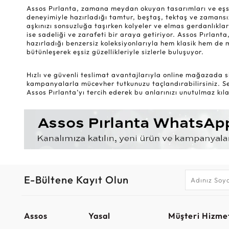
Assos Pırlanta, zamana meydan okuyan tasarımları ve eşsiz k
deneyimiyle hazırladığı tamtur, beştaş, tektaş ve zamansız
aşkınızı sonsuzluğa taşırken kolyeler ve elmas gerdanlıklar
ise sadeliği ve zarafeti bir araya getiriyor. Assos Pırlanta,
hazırladığı benzersiz koleksiyonlarıyla hem klasik hem de 
bütünleşerek eşsiz güzellikleriyle sizlerle buluşuyor.
Hızlı ve güvenli teslimat avantajlarıyla online mağazada si
kampanyalarla mücevher tutkunuzu taçlandırabilirsiniz. Sev
Assos Pırlanta’yı tercih ederek bu anlarınızı unutulmaz kılab
E-Bültene Kayıt Olun
Assos
Yasal
Müşteri Hizmet