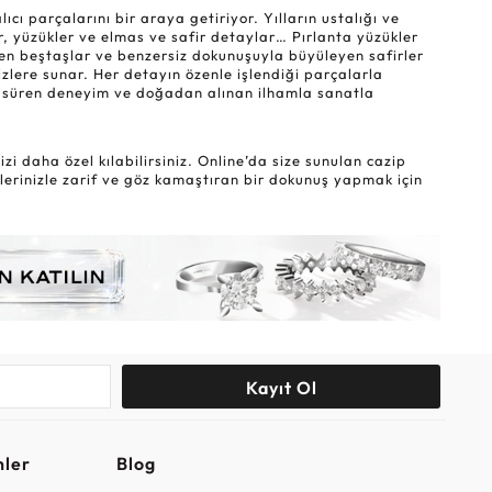
ı parçalarını bir araya getiriyor. Yılların ustalığı ve
r, yüzükler ve elmas ve safir detaylar… Pırlanta yüzükler
eyen beştaşlar ve benzersiz dokunuşuyla büyüleyen safirler
sizlere sunar. Her detayın özenle işlendiği parçalarla
lar süren deneyim ve doğadan alınan ilhamla sanatla
i daha özel kılabilirsiniz. Online’da size sunulan cazip
lerinizle zarif ve göz kamaştıran bir dokunuş yapmak için
Kayıt Ol
nler
Blog