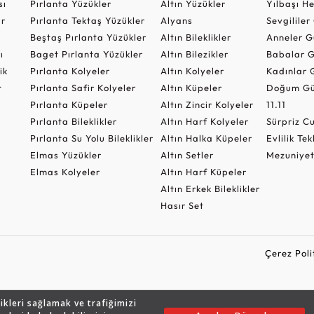
sı
Pırlanta Yüzükler
Altın Yüzükler
Yılbaşı H
ar
Pırlanta Tektaş Yüzükler
Alyans
Sevgilile
Beştaş Pırlanta Yüzükler
Altın Bileklikler
Anneler G
ı
Baget Pırlanta Yüzükler
Altın Bilezikler
Babalar G
ik
Pırlanta Kolyeler
Altın Kolyeler
Kadınlar 
t
Pırlanta Safir Kolyeler
Altın Küpeler
Doğum Gü
Pırlanta Küpeler
Altın Zincir Kolyeler
11.11
Pırlanta Bileklikler
Altın Harf Kolyeler
Sürpriz 
Pırlanta Su Yolu Bileklikler
Altın Halka Küpeler
Evlilik Tek
Elmas Yüzükler
Altın Setler
Mezuniyet
Elmas Kolyeler
Altın Harf Küpeler
Altın Erkek Bileklikler
Hasır Set
Çerez Poli
likleri sağlamak ve trafiğimizi
Copyright © 2026 Assos Pırlanta - Bu sitenin tüm hakları saklıdır.