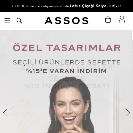
Lotus Çiçeği Kolye
20.000 TL ve üzeri alışverişlerinizde
HEDİYE!