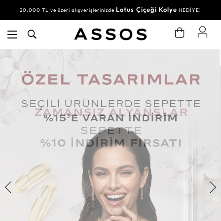
Lotus Çiçeği Kolye
20.000 TL ve üzeri alışverişlerinizde
HEDİYE!