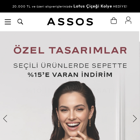
Lotus Çiçeği Kolye
20.000 TL ve üzeri alışverişlerinizde
HEDİYE!