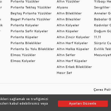
sı
Pırlanta Yüzükler
Altın Yüzükler
Yılbaşı H
ar
Pırlanta Tektaş Yüzükler
Alyans
Sevgilile
Beştaş Pırlanta Yüzükler
Altın Bileklikler
Anneler G
ı
Baget Pırlanta Yüzükler
Altın Bilezikler
Babalar G
ik
Pırlanta Kolyeler
Altın Kolyeler
Kadınlar 
t
Pırlanta Safir Kolyeler
Altın Küpeler
Doğum Gü
Pırlanta Küpeler
Altın Zincir Kolyeler
11.11
Pırlanta Bileklikler
Altın Harf Kolyeler
Sürpriz 
Pırlanta Su Yolu Bileklikler
Altın Halka Küpeler
Evlilik Tek
Elmas Yüzükler
Altın Setler
Mezuniyet
Elmas Kolyeler
Altın Harf Küpeler
Altın Erkek Bileklikler
Hasır Set
Çerez Poli
likleri sağlamak ve trafiğimizi
ezleri kabul edebilirsiniz veya
Ayarları Düzenle
Copyright © 2026 Assos Pırlanta - Bu sitenin tüm hakları saklıdır.