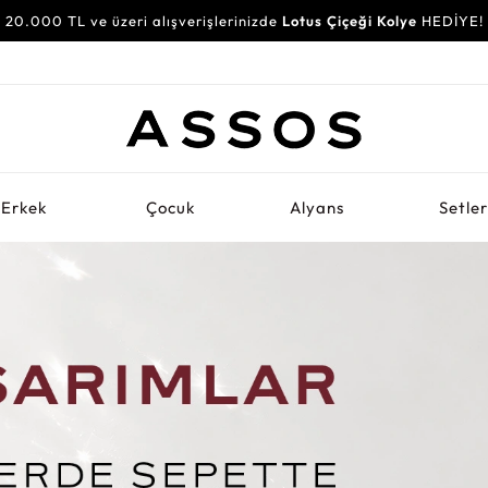
20.000 TL ve üzeri alışverişlerinizde
Lotus Çiçeği Kolye
HEDİYE!
Erkek
Çocuk
Alyans
Setle