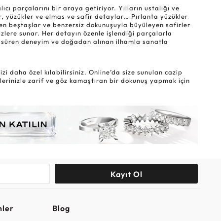
ı parçalarını bir araya getiriyor. Yılların ustalığı ve
r, yüzükler ve elmas ve safir detaylar… Pırlanta yüzükler
eyen beştaşlar ve benzersiz dokunuşuyla büyüleyen safirler
sizlere sunar. Her detayın özenle işlendiği parçalarla
lar süren deneyim ve doğadan alınan ilhamla sanatla
i daha özel kılabilirsiniz. Online’da size sunulan cazip
lerinizle zarif ve göz kamaştıran bir dokunuş yapmak için
Kayıt Ol
nler
Blog