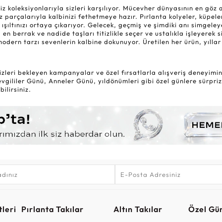
oleksiyonlarıyla sizleri karşılıyor. Mücevher dünyasının en göz alıc
 parçalarıyla kalbinizi fethetmeye hazır. Pırlanta kolyeler, küpele
 ışıltınızı ortaya çıkarıyor. Gelecek, geçmiş ve şimdiki anı simgel
 en berrak ve nadide taşları titizlikle seçer ve ustalıkla işleyerek 
modern tarzı sevenlerin kalbine dokunuyor. Üretilen her ürün, yıl
zleri bekleyen kampanyalar ve özel fırsatlarla alışveriş deneyiminiz
gililer Günü, Anneler Günü, yıldönümleri gibi özel günlere sürpriz
ilirsiniz.
leri
Pırlanta Takılar
Altın Takılar
Özel Gü