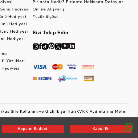
ediyesi
Pırlanta Nedir? Pırlanta Hakkında Detaylar
r Günü Hediyesi
Online Alışveriş
ünü Hediyesi
Yüzük ölçüsü
ünü Hediyesi
Günü Hediyesi
Bizi Takip Edin
nü Hediyesi
Cuma
lifi Yüzükleri
 Hediyesi
tikası
Site Kullanım ve Gizlilik Şartları
KVKK Aydınlatma Metni
Ticari Elektronik İleti Onayı
Güvenli Alışveriş
Hepsini Reddet
Kabul Et