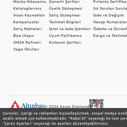
Marka Hikayemiz
Garanti Şartları
Pırlanta Sertifika
Kataloglarımız
Üyelik Sözleşmesi
Sık Sorulan Sorul
İnsan Kaynakları
Satış Sözleşmesi
İade ve Değişim
Kampanyalar
Teslimat Bilgileri
Hesap Numaralar
Satış Noktaları
İptal ve İade İşlemleri
Ödeme ve Güvenl
Bize Ulaşın
Uyum Politikamız
Kargo ve Teslima
ONSA Rafineri
Kullanım Şartları
Vega Okulları
© 2026 Assos Diamond
Çerezler, içeriği ve reklamları kişiselleştirmek, sosyal medya özel
analiz etmek için kullanılmaktadır. “Kabul Et” seçeneği ile tüm çer
“Çerez Ayarları” seçeneği ile ayarları düzenleyebilirsiniz.