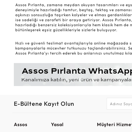
Assos Pırlanta, zamana meydan okuyan tasarımları ve eşsiz k
deneyimiyle hazırladığı tamtur, beştaş, tektaş ve zamansız
aşkınızı sonsuzluğa taşırken kolyeler ve elmas gerdanlıklar
ise sadeliği ve zarafeti bir araya getiriyor. Assos Pırlanta,
hazırladığı benzersiz koleksiyonlarıyla hem klasik hem de 
bütünleşerek eşsiz güzellikleriyle sizlerle buluşuyor.
Hızlı ve güvenli teslimat avantajlarıyla online mağazada si
kampanyalarla mücevher tutkunuzu taçlandırabilirsiniz. Sev
Assos Pırlanta’yı tercih ederek bu anlarınızı unutulmaz kılab
E-Bültene Kayıt Olun
Assos
Yasal
Müşteri Hizmet