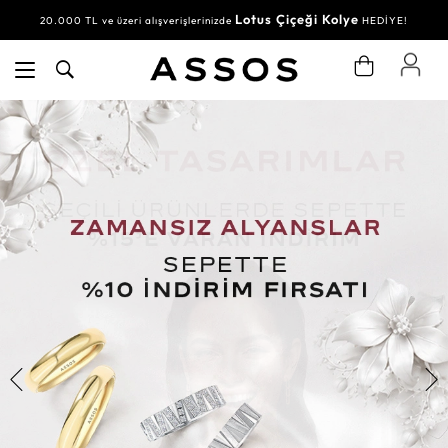
Lotus Çiçeği Kolye
20.000 TL ve üzeri alışverişlerinizde
HEDİYE!