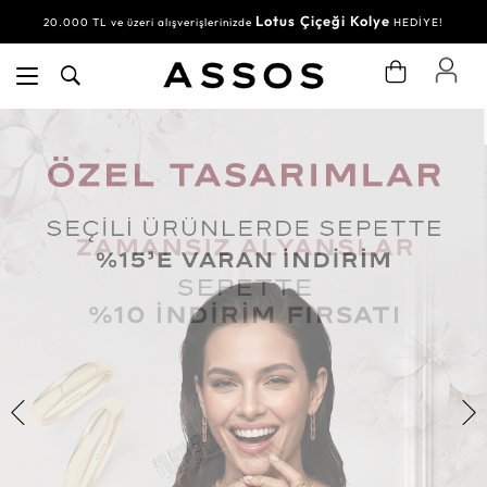
Lotus Çiçeği Kolye
20.000 TL ve üzeri alışverişlerinizde
HEDİYE!