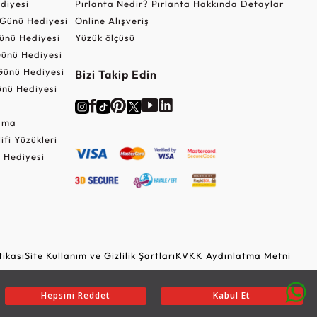
ediyesi
Pırlanta Nedir? Pırlanta Hakkında Detaylar
r Günü Hediyesi
Online Alışveriş
ünü Hediyesi
Yüzük ölçüsü
ünü Hediyesi
Günü Hediyesi
Bizi Takip Edin
nü Hediyesi
Cuma
lifi Yüzükleri
 Hediyesi
tikası
Site Kullanım ve Gizlilik Şartları
KVKK Aydınlatma Metni
Ticari Elektronik İleti Onayı
Güvenli Alışveriş
Hepsini Reddet
Kabul Et