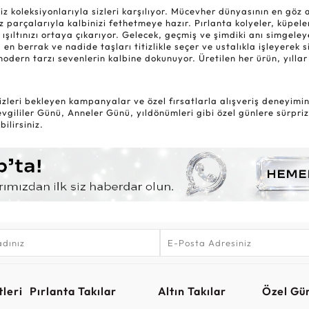
oleksiyonlarıyla sizleri karşılıyor. Mücevher dünyasının en göz alıc
 parçalarıyla kalbinizi fethetmeye hazır. Pırlanta kolyeler, küpele
 ışıltınızı ortaya çıkarıyor. Gelecek, geçmiş ve şimdiki anı simgel
 en berrak ve nadide taşları titizlikle seçer ve ustalıkla işleyerek 
modern tarzı sevenlerin kalbine dokunuyor. Üretilen her ürün, yıl
zleri bekleyen kampanyalar ve özel fırsatlarla alışveriş deneyiminiz
gililer Günü, Anneler Günü, yıldönümleri gibi özel günlere sürpriz
ilirsiniz.
leri
Pırlanta Takılar
Altın Takılar
Özel Gü