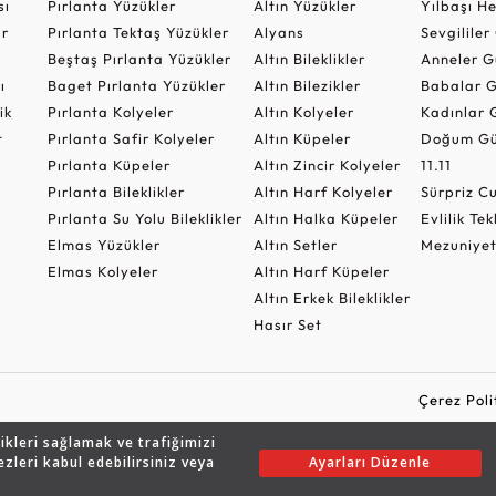
sı
Pırlanta Yüzükler
Altın Yüzükler
Yılbaşı H
ar
Pırlanta Tektaş Yüzükler
Alyans
Sevgilile
Beştaş Pırlanta Yüzükler
Altın Bileklikler
Anneler G
ı
Baget Pırlanta Yüzükler
Altın Bilezikler
Babalar G
ik
Pırlanta Kolyeler
Altın Kolyeler
Kadınlar 
t
Pırlanta Safir Kolyeler
Altın Küpeler
Doğum Gü
Pırlanta Küpeler
Altın Zincir Kolyeler
11.11
Pırlanta Bileklikler
Altın Harf Kolyeler
Sürpriz 
Pırlanta Su Yolu Bileklikler
Altın Halka Küpeler
Evlilik Tek
Elmas Yüzükler
Altın Setler
Mezuniyet
Elmas Kolyeler
Altın Harf Küpeler
Altın Erkek Bileklikler
Hasır Set
Çerez Poli
likleri sağlamak ve trafiğimizi
ezleri kabul edebilirsiniz veya
Ayarları Düzenle
Copyright © 2026 Assos Pırlanta - Bu sitenin tüm hakları saklıdır.