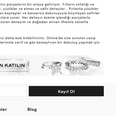
ı parçalarını bir araya getiriyor. Yılların ustalığı ve
r, yüzükler ve elmas ve safir detaylar… Pırlanta yüzükler
eyen beştaşlar ve benzersiz dokunuşuyla büyüleyen safirler
sizlere sunar. Her detayın özenle işlendiği parçalarla
lar süren deneyim ve doğadan alınan ilhamla sanatla
i daha özel kılabilirsiniz. Online’da size sunulan cazip
lerinizle zarif ve göz kamaştıran bir dokunuş yapmak için
Kayıt Ol
nler
Blog