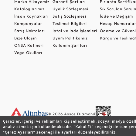
Marka Hikayemiz
Garanti Şartları
Pırlanta Sertifika
Kataloglarımız
Üyelik Sözleşmesi
Sık Sorulan Sorul
İnsan Kaynakları
Satış Sözleşmesi
İade ve Değişim
Kampanyalar
Teslimat Bilgileri
Hesap Numaralar
Satış Noktaları
İptal ve İade İşlemleri
Ödeme ve Güvenl
Bize Ulaşın
Uyum Politikamız
Kargo ve Teslima
ONSA Rafineri
Kullanım Şartları
Vega Okulları
© 2026 Assos Diamond
Çerezler, içeriği ve reklamları kişiselleştirmek, sosyal medya özel
analiz etmek için kullanılmaktadır. “Kabul Et” seçeneği ile tüm çer
“Çerez Ayarları” seçeneği ile ayarları düzenleyebilirsiniz.