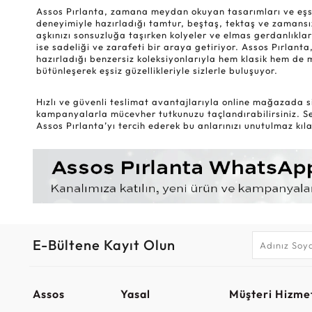
Assos Pırlanta, zamana meydan okuyan tasarımları ve eşsiz k
deneyimiyle hazırladığı tamtur, beştaş, tektaş ve zamansız
aşkınızı sonsuzluğa taşırken kolyeler ve elmas gerdanlıklar
ise sadeliği ve zarafeti bir araya getiriyor. Assos Pırlanta,
hazırladığı benzersiz koleksiyonlarıyla hem klasik hem de 
bütünleşerek eşsiz güzellikleriyle sizlerle buluşuyor.
Hızlı ve güvenli teslimat avantajlarıyla online mağazada si
kampanyalarla mücevher tutkunuzu taçlandırabilirsiniz. Sev
Assos Pırlanta’yı tercih ederek bu anlarınızı unutulmaz kılab
E-Bültene Kayıt Olun
Assos
Yasal
Müşteri Hizmet