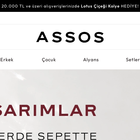
20.000 TL ve üzeri alışverişlerinizde
Lotus Çiçeği Kolye
HEDİYE!
Erkek
Çocuk
Alyans
Setle