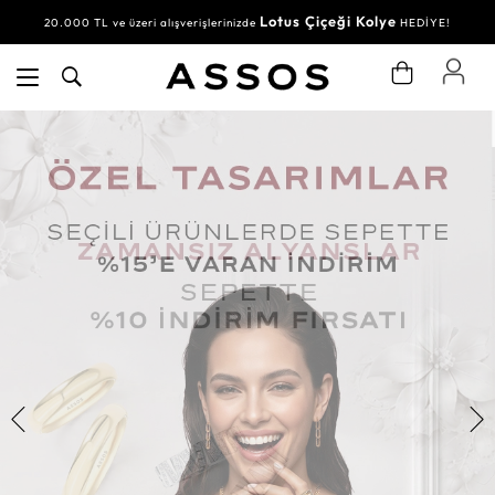
Lotus Çiçeği Kolye
20.000 TL ve üzeri alışverişlerinizde
HEDİYE!