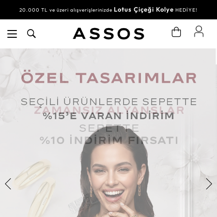
Lotus Çiçeği Kolye
20.000 TL ve üzeri alışverişlerinizde
HEDİYE!