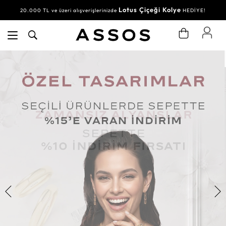
Lotus Çiçeği Kolye
20.000 TL ve üzeri alışverişlerinizde
HEDİYE!