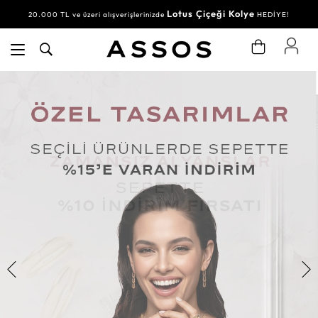
Lotus Çiçeği Kolye
20.000 TL ve üzeri alışverişlerinizde
HEDİYE!