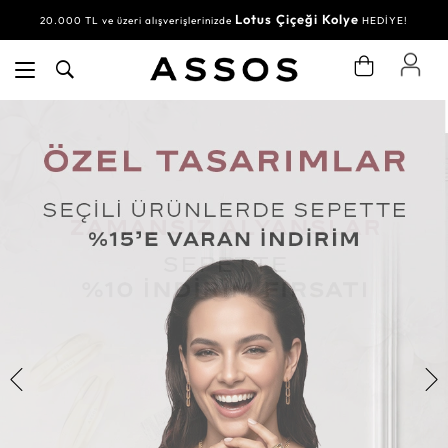
Lotus Çiçeği Kolye
20.000 TL ve üzeri alışverişlerinizde
HEDİYE!