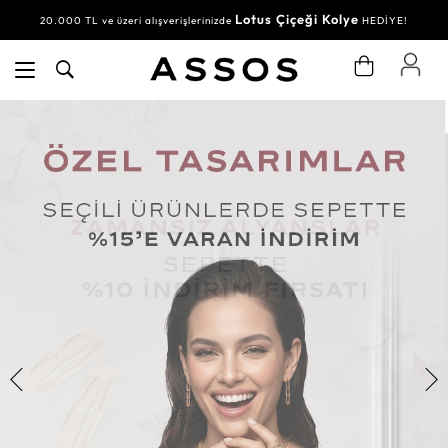
Lotus Çiçeği Kolye
20.000 TL ve üzeri alışverişlerinizde
HEDİYE!