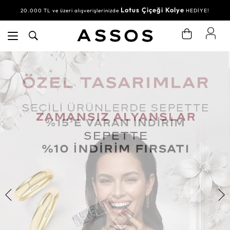
Lotus Çiçeği Kolye
20.000 TL ve üzeri alışverişlerinizde
HEDİYE!