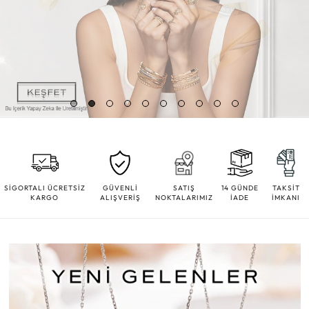
SİGORTALI ÜCRETSİZ
GÜVENLİ
SATIŞ
14 GÜNDE
TAKSİT
KARGO
ALIŞVERİŞ
NOKTALARIMIZ
İADE
İMKANI