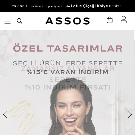
Lotus Çiçeği Kolye
20.000 TL ve üzeri alışverişlerinizde
HEDİYE!