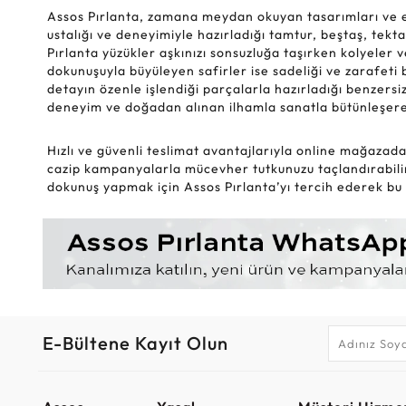
Assos Pırlanta, zamana meydan okuyan tasarımları ve eşsi
ustalığı ve deneyimiyle hazırladığı tamtur, beştaş, tekt
Pırlanta yüzükler aşkınızı sonsuzluğa taşırken kolyeler 
dokunuşuyla büyüleyen safirler ise sadeliği ve zarafeti b
detayın özenle işlendiği parçalarla hazırladığı benzers
deneyim ve doğadan alınan ilhamla sanatla bütünleşerek e
Hızlı ve güvenli teslimat avantajlarıyla online mağazada 
cazip kampanyalarla mücevher tutkunuzu taçlandırabilirs
dokunuş yapmak için Assos Pırlanta’yı tercih ederek bu an
E-Bültene Kayıt Olun