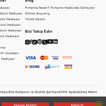
nler
Blog
ediyesi
Pırlanta Nedir? Pırlanta Hakkında Detaylar
r Günü Hediyesi
Online Alışveriş
ünü Hediyesi
Yüzük ölçüsü
ünü Hediyesi
Günü Hediyesi
Bizi Takip Edin
nü Hediyesi
Cuma
lifi Yüzükleri
 Hediyesi
tikası
Site Kullanım ve Gizlilik Şartları
KVKK Aydınlatma Metni
Ticari Elektronik İleti Onayı
Güvenli Alışveriş
Hepsini Reddet
Kabul Et