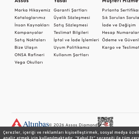
Assos
Yasal
Müşteri Hizmet
Marka Hikayemiz
Garanti Şartları
Pırlanta Sertifika
Kataloglarımız
Üyelik Sözleşmesi
Sık Sorulan Sorul
İnsan Kaynakları
Satış Sözleşmesi
İade ve Değişim
Kampanyalar
Teslimat Bilgileri
Hesap Numaralar
Satış Noktaları
İptal ve İade İşlemleri
Ödeme ve Güvenl
Bize Ulaşın
Uyum Politikamız
Kargo ve Teslima
ONSA Rafineri
Kullanım Şartları
Vega Okulları
© 2026 Assos Diamond
Çerezler, içeriği ve reklamları kişiselleştirmek, sosyal medya özel
analiz etmek için kullanılmaktadır. “Kabul Et” seçeneği ile tüm çer