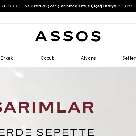
20.000 TL ve üzeri alışverişlerinizde
Lotus Çiçeği Kolye
HEDİYE!
Erkek
Çocuk
Alyans
Setle