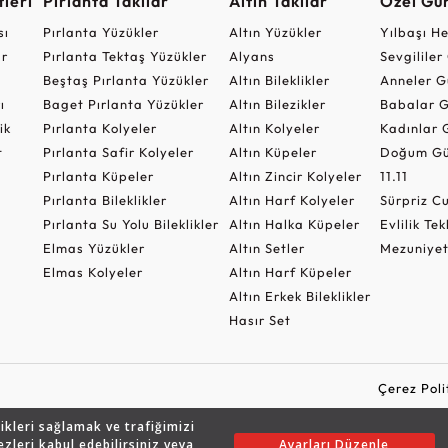
leri
Pırlanta Takılar
Altın Takılar
Özel Gü
sı
Pırlanta Yüzükler
Altın Yüzükler
Yılbaşı H
ar
Pırlanta Tektaş Yüzükler
Alyans
Sevgilile
Beştaş Pırlanta Yüzükler
Altın Bileklikler
Anneler G
ı
Baget Pırlanta Yüzükler
Altın Bilezikler
Babalar G
ik
Pırlanta Kolyeler
Altın Kolyeler
Kadınlar 
t
Pırlanta Safir Kolyeler
Altın Küpeler
Doğum Gü
Pırlanta Küpeler
Altın Zincir Kolyeler
11.11
Pırlanta Bileklikler
Altın Harf Kolyeler
Sürpriz 
Pırlanta Su Yolu Bileklikler
Altın Halka Küpeler
Evlilik Tek
Elmas Yüzükler
Altın Setler
Mezuniyet
Elmas Kolyeler
Altın Harf Küpeler
Altın Erkek Bileklikler
Hasır Set
Çerez Poli
likleri sağlamak ve trafiğimizi
ezleri kabul edebilirsiniz veya
Ayarları Düzenle