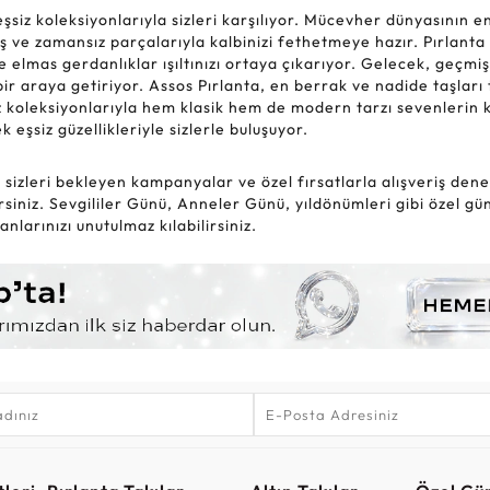
z koleksiyonlarıyla sizleri karşılıyor. Mücevher dünyasının en g
aş ve zamansız parçalarıyla kalbinizi fethetmeye hazır. Pırlanta
ve elmas gerdanlıklar ışıltınızı ortaya çıkarıyor. Gelecek, geçm
ir araya getiriyor. Assos Pırlanta, en berrak ve nadide taşları ti
iz koleksiyonlarıyla hem klasik hem de modern tarzı sevenlerin k
şsiz güzellikleriyle sizlerle buluşuyor.
sizleri bekleyen kampanyalar ve özel fırsatlarla alışveriş deneyi
iniz. Sevgililer Günü, Anneler Günü, yıldönümleri gibi özel günl
larınızı unutulmaz kılabilirsiniz.