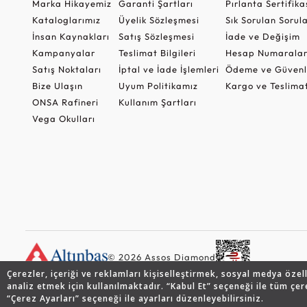
Marka Hikayemiz
Garanti Şartları
Pırlanta Sertifika
Kataloglarımız
Üyelik Sözleşmesi
Sık Sorulan Sorul
İnsan Kaynakları
Satış Sözleşmesi
İade ve Değişim
Kampanyalar
Teslimat Bilgileri
Hesap Numaralar
Satış Noktaları
İptal ve İade İşlemleri
Ödeme ve Güvenl
Bize Ulaşın
Uyum Politikamız
Kargo ve Teslima
ONSA Rafineri
Kullanım Şartları
Vega Okulları
© 2026 Assos Diamond
Çerezler, içeriği ve reklamları kişiselleştirmek, sosyal medya özel
analiz etmek için kullanılmaktadır. “Kabul Et” seçeneği ile tüm çer
“Çerez Ayarları” seçeneği ile ayarları düzenleyebilirsiniz.