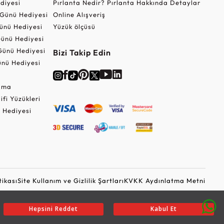
ediyesi
Pırlanta Nedir? Pırlanta Hakkında Detaylar
r Günü Hediyesi
Online Alışveriş
ünü Hediyesi
Yüzük ölçüsü
ünü Hediyesi
Günü Hediyesi
Bizi Takip Edin
nü Hediyesi
Cuma
lifi Yüzükleri
 Hediyesi
tikası
Site Kullanım ve Gizlilik Şartları
KVKK Aydınlatma Metni
Ticari Elektronik İleti Onayı
Güvenli Alışveriş
Hepsini Reddet
Kabul Et