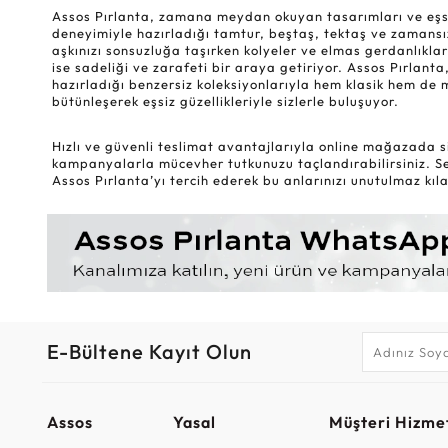
Assos Pırlanta, zamana meydan okuyan tasarımları ve eşsiz k
deneyimiyle hazırladığı tamtur, beştaş, tektaş ve zamansız
aşkınızı sonsuzluğa taşırken kolyeler ve elmas gerdanlıklar
ise sadeliği ve zarafeti bir araya getiriyor. Assos Pırlanta,
hazırladığı benzersiz koleksiyonlarıyla hem klasik hem de 
bütünleşerek eşsiz güzellikleriyle sizlerle buluşuyor.
Hızlı ve güvenli teslimat avantajlarıyla online mağazada si
kampanyalarla mücevher tutkunuzu taçlandırabilirsiniz. Sev
Assos Pırlanta’yı tercih ederek bu anlarınızı unutulmaz kılab
E-Bültene Kayıt Olun
Assos
Yasal
Müşteri Hizmet