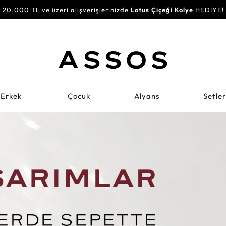
20.000 TL ve üzeri alışverişlerinizde
Lotus Çiçeği Kolye
HEDİYE!
Erkek
Çocuk
Alyans
Setle