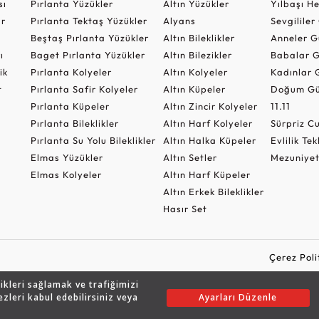
sı
Pırlanta Yüzükler
Altın Yüzükler
Yılbaşı H
ar
Pırlanta Tektaş Yüzükler
Alyans
Sevgilile
Beştaş Pırlanta Yüzükler
Altın Bileklikler
Anneler G
ı
Baget Pırlanta Yüzükler
Altın Bilezikler
Babalar G
ik
Pırlanta Kolyeler
Altın Kolyeler
Kadınlar 
t
Pırlanta Safir Kolyeler
Altın Küpeler
Doğum Gü
Pırlanta Küpeler
Altın Zincir Kolyeler
11.11
Pırlanta Bileklikler
Altın Harf Kolyeler
Sürpriz 
Pırlanta Su Yolu Bileklikler
Altın Halka Küpeler
Evlilik Tek
Elmas Yüzükler
Altın Setler
Mezuniyet
Elmas Kolyeler
Altın Harf Küpeler
Altın Erkek Bileklikler
Hasır Set
Çerez Poli
likleri sağlamak ve trafiğimizi
ezleri kabul edebilirsiniz veya
Ayarları Düzenle
Copyright © 2026 Assos Pırlanta - Bu sitenin tüm hakları saklıdır.