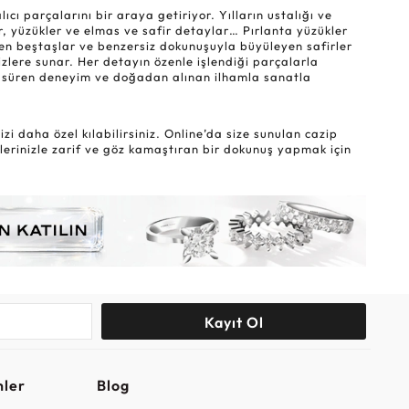
ı parçalarını bir araya getiriyor. Yılların ustalığı ve
r, yüzükler ve elmas ve safir detaylar… Pırlanta yüzükler
eyen beştaşlar ve benzersiz dokunuşuyla büyüleyen safirler
sizlere sunar. Her detayın özenle işlendiği parçalarla
lar süren deneyim ve doğadan alınan ilhamla sanatla
i daha özel kılabilirsiniz. Online’da size sunulan cazip
lerinizle zarif ve göz kamaştıran bir dokunuş yapmak için
Kayıt Ol
nler
Blog