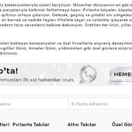
oleksiyonlarıyla sizleri karşılıyor. Mücevher dünyasının en göz alıc
 parçalarıyla kalbinizi fethetmeye hazır. Pırlanta kolyeler, küpele
 ışıltınızı ortaya çıkarıyor. Gelecek, geçmiş ve şimdiki anı simgel
 en berrak ve nadide taşları titizlikle seçer ve ustalıkla işleyerek 
modern tarzı sevenlerin kalbine dokunuyor. Üretilen her ürün, yıl
zleri bekleyen kampanyalar ve özel fırsatlarla alışveriş deneyiminiz
gililer Günü, Anneler Günü, yıldönümleri gibi özel günlere sürpriz
ilirsiniz.
leri
Pırlanta Takılar
Altın Takılar
Özel Gü