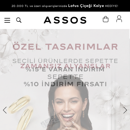
Lotus Çiçeği Kolye
20.000 TL ve üzeri alışverişlerinizde
HEDİYE!