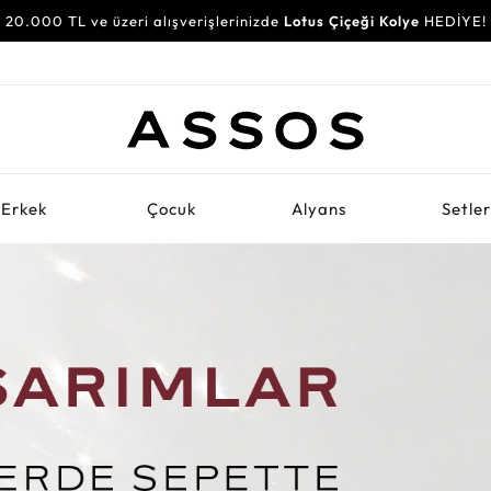
20.000 TL ve üzeri alışverişlerinizde
Lotus Çiçeği Kolye
HEDİYE!
Erkek
Çocuk
Alyans
Setle