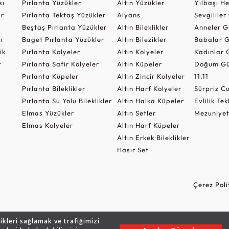
sı
Pırlanta Yüzükler
Altın Yüzükler
Yılbaşı H
ar
Pırlanta Tektaş Yüzükler
Alyans
Sevgilile
Beştaş Pırlanta Yüzükler
Altın Bileklikler
Anneler G
ı
Baget Pırlanta Yüzükler
Altın Bilezikler
Babalar G
ik
Pırlanta Kolyeler
Altın Kolyeler
Kadınlar 
t
Pırlanta Safir Kolyeler
Altın Küpeler
Doğum Gü
Pırlanta Küpeler
Altın Zincir Kolyeler
11.11
Pırlanta Bileklikler
Altın Harf Kolyeler
Sürpriz 
Pırlanta Su Yolu Bileklikler
Altın Halka Küpeler
Evlilik Tek
Elmas Yüzükler
Altın Setler
Mezuniyet
Elmas Kolyeler
Altın Harf Küpeler
Altın Erkek Bileklikler
Hasır Set
Çerez Poli
likleri sağlamak ve trafiğimizi
Copyright © 2026 Assos Pırlanta - Bu sitenin tüm hakları saklıdır.