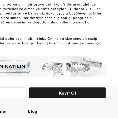
ı parçalarını bir araya getiriyor. Yılların ustalığı ve
r, yüzükler ve elmas ve safir detaylar… Pırlanta yüzükler
eyen beştaşlar ve benzersiz dokunuşuyla büyüleyen safirler
sizlere sunar. Her detayın özenle işlendiği parçalarla
lar süren deneyim ve doğadan alınan ilhamla sanatla
i daha özel kılabilirsiniz. Online’da size sunulan cazip
lerinizle zarif ve göz kamaştıran bir dokunuş yapmak için
Kayıt Ol
nler
Blog