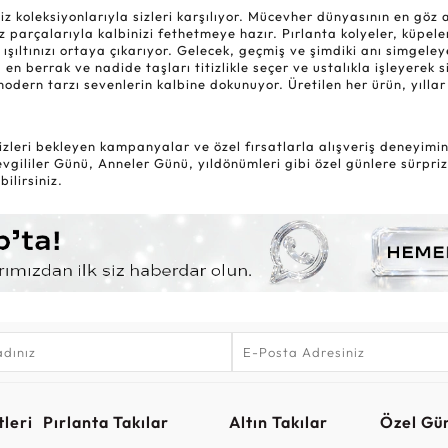
oleksiyonlarıyla sizleri karşılıyor. Mücevher dünyasının en göz alıc
 parçalarıyla kalbinizi fethetmeye hazır. Pırlanta kolyeler, küpele
 ışıltınızı ortaya çıkarıyor. Gelecek, geçmiş ve şimdiki anı simgel
 en berrak ve nadide taşları titizlikle seçer ve ustalıkla işleyerek 
modern tarzı sevenlerin kalbine dokunuyor. Üretilen her ürün, yıl
zleri bekleyen kampanyalar ve özel fırsatlarla alışveriş deneyiminiz
gililer Günü, Anneler Günü, yıldönümleri gibi özel günlere sürpriz
ilirsiniz.
leri
Pırlanta Takılar
Altın Takılar
Özel Gü