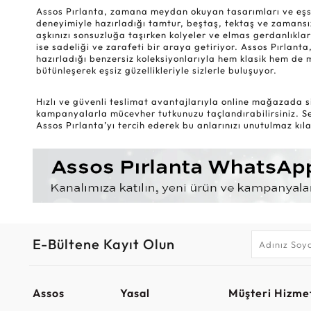
Assos Pırlanta, zamana meydan okuyan tasarımları ve eşsiz k
deneyimiyle hazırladığı tamtur, beştaş, tektaş ve zamansız
aşkınızı sonsuzluğa taşırken kolyeler ve elmas gerdanlıklar
ise sadeliği ve zarafeti bir araya getiriyor. Assos Pırlanta,
hazırladığı benzersiz koleksiyonlarıyla hem klasik hem de 
bütünleşerek eşsiz güzellikleriyle sizlerle buluşuyor.
Hızlı ve güvenli teslimat avantajlarıyla online mağazada si
kampanyalarla mücevher tutkunuzu taçlandırabilirsiniz. Sev
Assos Pırlanta’yı tercih ederek bu anlarınızı unutulmaz kılab
E-Bültene Kayıt Olun
Assos
Yasal
Müşteri Hizmet