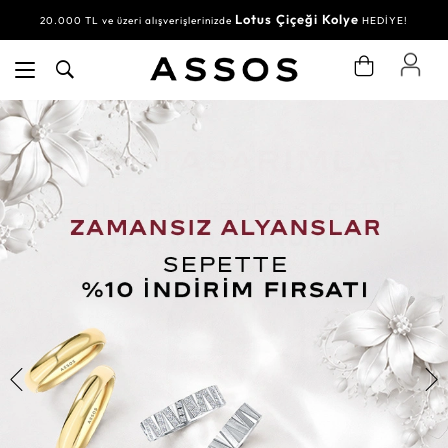
Lotus Çiçeği Kolye
20.000 TL ve üzeri alışverişlerinizde
HEDİYE!